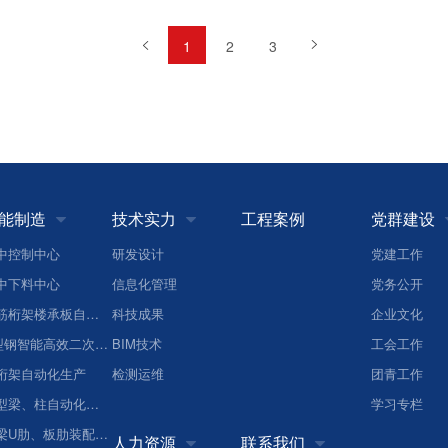
1
2
3
能制造
技术实力
工程案例
党群建设


中控制中心
研发设计
党建工作
中下料中心
信息化管理
党务公开
钢筋桁架楼承板自动化生产
科技成果
企业文化
H型钢智能高效二次加工
BIM技术
工会工作
桁架自动化生产
检测运维
团青工作
箱型梁、柱自动化生产
学习专栏
桥梁U肋、板肋装配焊接
人力资源
联系我们

