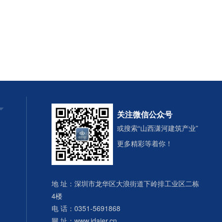

关注微信公众号
或搜索“山西潇河建筑产业”
更多精彩等着你！
地 址：深圳市龙华区大浪街道下岭排工业区二栋
4楼
电 话：0351-5691868
网 址：
www.idaier.cn