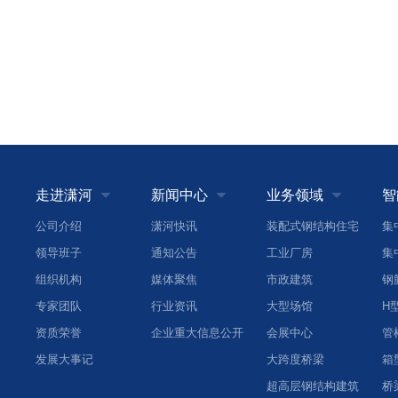
走进潇河
新闻中心
业务领域
智



公司介绍
潇河快讯
装配式钢结构住宅
集
领导班子
通知公告
工业厂房
集
组织机构
媒体聚焦
市政建筑
专家团队
行业资讯
大型场馆
资质荣誉
企业重大信息公开
会展中心
管
发展大事记
大跨度桥梁
超高层钢结构建筑