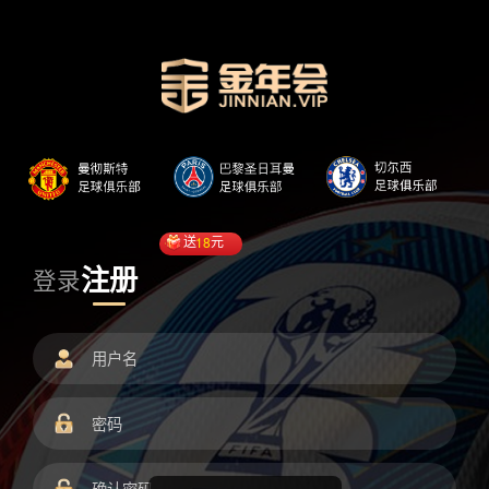
送
18
元
注册
登录