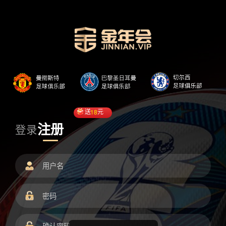
送
18
元
注册
登录