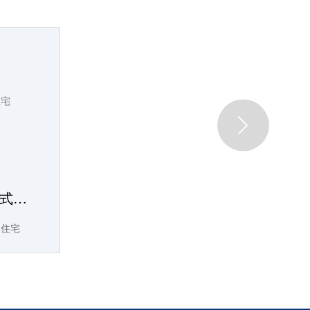

晋建迎曦园1#楼装配式钢结构住宅
构住宅